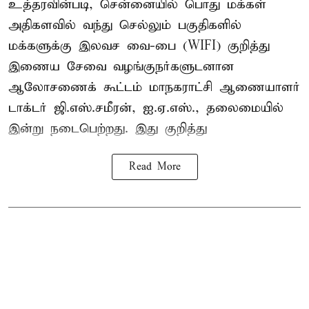
உத்தரவின்படி, சென்னையில் பொது மக்கள்
அதிகளவில் வந்து செல்லும் பகுதிகளில்
மக்களுக்கு இலவச வை-பை (WIFI) குறித்து
இணைய சேவை வழங்குநர்களுடனான
ஆலோசணைக் கூட்டம் மாநகராட்சி ஆணையாளர்
டாக்டர் ஜி.எஸ்.சமீரன், ஐ.ஏ.எஸ்., தலைமையில்
இன்று நடைபெற்றது. இது குறித்து
Read More