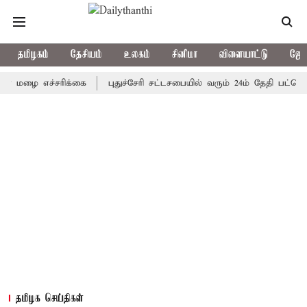
தமிழகம்
தேசியம்
உலகம்
சினிமா
விளையாட்டு
ஜோத
 எச்சரிக்கை
புதுச்சேரி சட்டசபையில் வரும் 24ம் தேதி பட்ஜெட் தாக்
தமிழக செய்திகள்