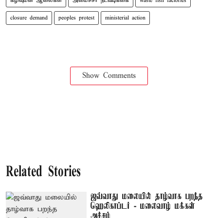
கழிவுமீன் ஆலைகள்
அமைச்சர் நடவடிக்கை
waste fish factories
closure demand
peoples protest
ministerial action
Show Comments
Related Stories
ஜவ்வாது மலையில் தாழ்வாக பறந்த
ஹெலிகாப்டர் - மலைவாழ் மக்கள்
அச்சம்