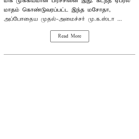
மிக முக்கியமான பிரச்சினை இது. கடந்த ஏப்ரல்
மாதம் கொண்டுவரப்பட்ட இந்த மசோதா,
அப்போதைய முதல்-அமைச்சர் மு.க.ஸ்டா ...
Read More