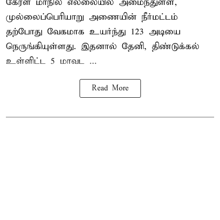
கேரள மாநில எல்லையில் அமைந்துள்ள,
முல்லைப்பெரியாறு அணையின்
நீர்மட்டம்
தற்போது வேகமாக உயர்ந்து 123 அடியை
நெருங்கியுள்ளது. இதனால் தேனி, திண்டுக்கல்
உள்ளிட்ட 5 மாவட ...
Read More