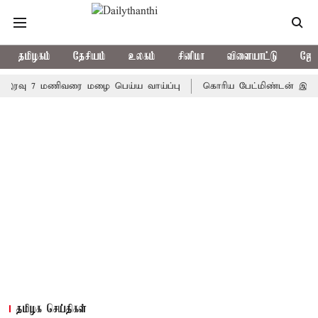
தமிழகம்
தேசியம்
உலகம்
சினிமா
விளையாட்டு
ஜோத
ு 7 மணிவரை மழை பெய்ய வாய்ப்பு
கொரிய பேட்மிண்டன் இறுதி போட்ட
தமிழக செய்திகள்