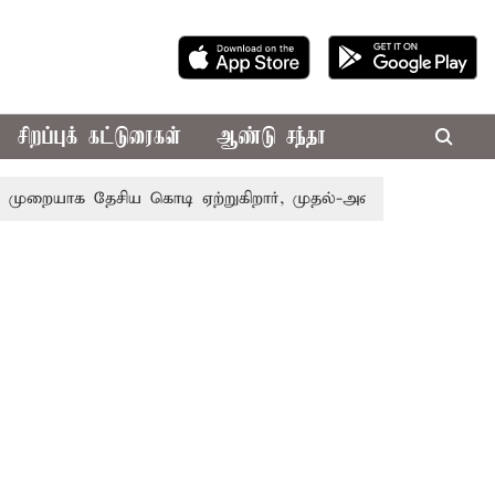
சிறப்புக் கட்டுரைகள்
ஆண்டு சந்தா
ையாக தேசிய கொடி ஏற்றுகிறார், முதல்-அமைச்சர் விஜய்!
பா.