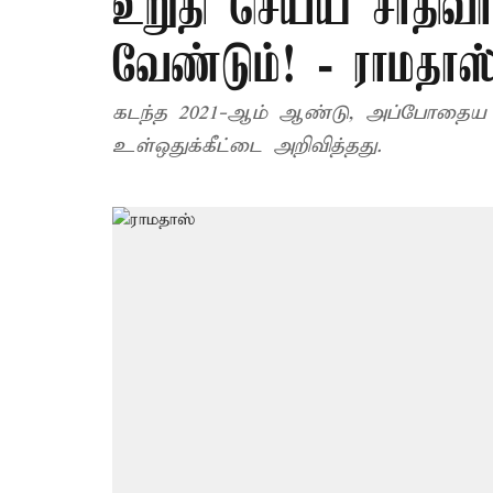
உறுதி செய்ய சாதிவா
வேண்டும்! - ராமதாஸ
கடந்த 2021-ஆம் ஆண்டு, அப்போதைய தம
உள்ஒதுக்கீட்டை அறிவித்தது.