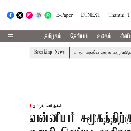
E-Paper
DTNEXT
Thanthi 
தமிழகம்
தேசியம்
உலகம்
சினி
Breaking News
வரிடமும் கட்டணம் வசூலிக்கப்படாது: மத்திய அரசு கூறுவதென்ன..
தமிழக செய்திகள்
வன்னியர் சமூகத்திற