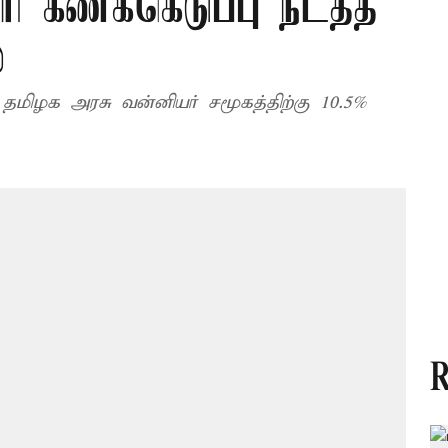
ரி கணக்கெடுப்பு நடத்த
்
ிழக அரசு வன்னியர் சமூகத்திற்கு 10.5%
R