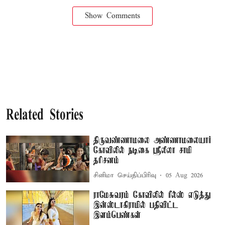
Show Comments
Related Stories
திருவண்ணாமலை அண்ணாமலையார்
கோவிலில் நடிகை ஸ்ரீலீலா சாமி
தரிசனம்
சினிமா செய்திப்பிரிவு
05 Aug 2026
ராமேசுவரம் கோவிலில் ரீல்ஸ் எடுத்து
இன்ஸ்டாகிராமில் பதிவிட்ட
இளம்பெண்கள்