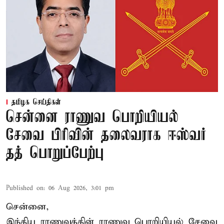
தமிழக செய்திகள்
சென்னை ராணுவ பொறியியல்
சேவை பிரிவின் தலைவராக ஈஸ்வர்
தத் பொறுப்பேற்பு
Published on
:
06 Aug 2026, 3:01 pm
சென்னை,
இந்திய ராணுவத்தின் ராணுவ பொறியியல் சேவை