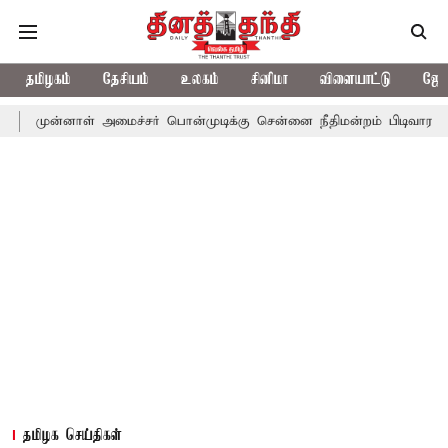
தமிழகம்
தேசியம்
உலகம்
சினிமா
விளையாட்டு
ஜோத
ாள் அமைச்சர் பொன்முடிக்கு சென்னை நீதிமன்றம் பிடிவாராண்ட்
தொல
தமிழக செய்திகள்