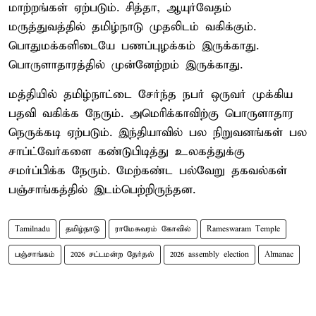
மாற்றங்கள் ஏற்படும். சித்தா, ஆயுர்வேதம்
மருத்துவத்தில் தமிழ்நாடு முதலிடம் வகிக்கும்.
பொதுமக்களிடையே பணப்புழக்கம் இருக்காது.
பொருளாதாரத்தில் முன்னேற்றம் இருக்காது.
மத்தியில் தமிழ்நாட்டை சேர்ந்த நபர் ஒருவர் முக்கிய
பதவி வகிக்க நேரும். அமெரிக்காவிற்கு பொருளாதார
நெருக்கடி ஏற்படும். இந்தியாவில் பல நிறுவனங்கள் பல
சாப்ட்வேர்களை கண்டுபிடித்து உலகத்துக்கு
சமர்ப்பிக்க நேரும். மேற்கண்ட பல்வேறு தகவல்கள்
பஞ்சாங்கத்தில் இடம்பெற்றிருந்தன.
Tamilnadu
தமிழ்நாடு
ராமேசுவரம் கோவில்
Rameswaram Temple
பஞ்சாங்கம்
2026 சட்டமன்ற தேர்தல்
2026 assembly election
Almanac