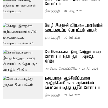
போராட்டம்
தினத்தந்தி
04 Aug 2026
கோழி இறைச்சி விற்பனையாளர்களின்
கடையடைப்பு போராட்டம் வாபஸ்
தினத்தந்தி
30 Jul 2026
கோரிக்கைகளை நிறைவேற்றும் வரை
போராட்டம் தொடரும் - அபிஜீத்
திப்கே
அரசியல் செய்திப்பிரிவு
25 Jul 2026
நடைபாதை ஆக்கிரமிப்புகளை
அகற்றக்கோரி சமூக ஆர்வலர்கள்
மொட்டையடித்து நூதன போராட்டம்
தினத்தந்தி
22 Jul 2026