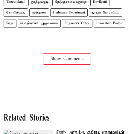
Thoothukudi
தூத்துக்குடி
நெடுஞ்சாலைத்துறை
Kovilpatti
கோவில்பட்டி
முற்றுகை
Highways Department
நூதன போராட்டம்
Siege
பொறியாளர் அலுவலகம்
Engineer's Office
Innovative Protest
Show Comments
Related Stories
பீகார்: அரசுக்கு எதிராக மாணவர்கள்