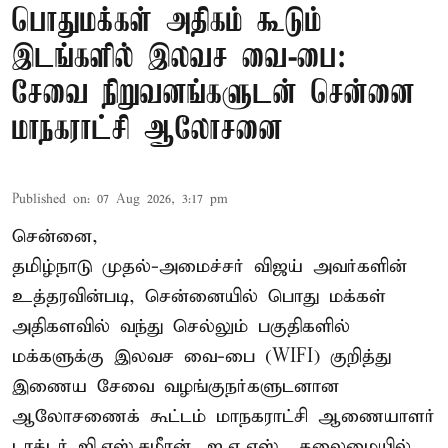
பொதுமக்கள் அதிகம் கூடும்
இடங்களில் இலவச வை-பை:
சேவை நிறுவனங்களுடன் சென்னை
மாநகராட்சி ஆலோசனை
Published on
:
07 Aug 2026, 3:17 pm
சென்னை,
தமிழ்நாடு முதல்-அமைச்சர் விஜய் அவர்களின்
உத்தரவின்படி, சென்னையில் பொது மக்கள்
அதிகளவில் வந்து செல்லும் பகுதிகளில்
மக்களுக்கு இலவச வை-பை (WIFI) குறித்து
இணைய சேவை வழங்குநர்களுடனான
ஆலோசணைக் கூட்டம் மாநகராட்சி ஆணையாளர்
டாக்டர் ஜி.எஸ்.சமீரன், ஐ.ஏ.எஸ்., தலைமையில்