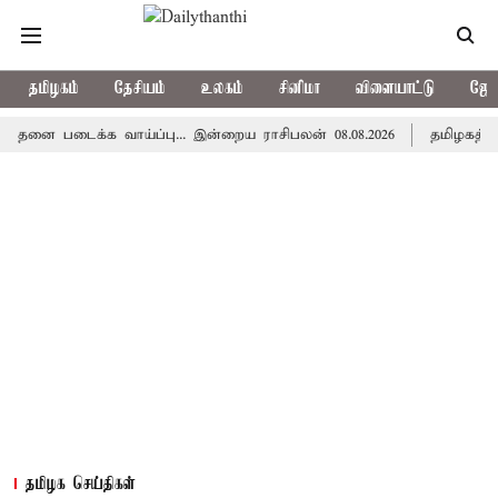
தமிழகம்
தேசியம்
உலகம்
சினிமா
விளையாட்டு
ஜோத
டைக்க வாய்ப்பு... இன்றைய ராசிபலன் 08.08.2026
தமிழகத்தில் இன்
தமிழக செய்திகள்