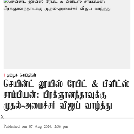
தமிழக செய்திகள்
செயின்ட் லூயிஸ் ரேபிட் & பிளிட்ஸ்
சாம்பியன்: பிரக்ஞானந்தாவுக்கு
முதல்-அமைச்சர் விஜய் வாழ்த்து
X
Published on
:
07 Aug 2026, 2:36 pm