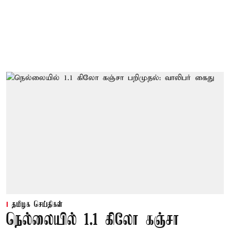
தமிழக செய்திகள்
நெல்லையில் 1.1 கிலோ கஞ்சா