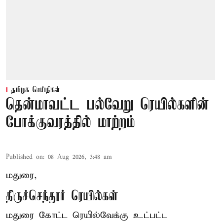
தமிழக செய்திகள்
தென்மாவட்ட பல்வேறு ரெயில்களின்
போக்குவரத்தில் மாற்றம்
Published on
:
08 Aug 2026, 3:48 am
மதுரை,
திருச்செந்தூர் ரெயில்கள்
மதுரை கோட்ட ரெயில்வேக்கு உட்பட்ட