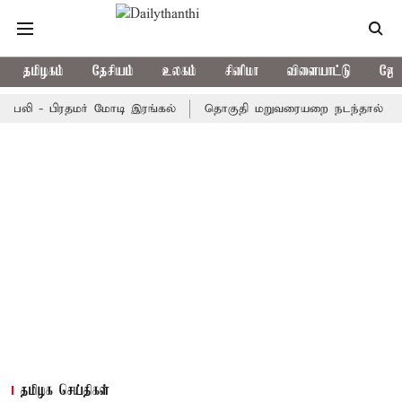
தமிழகம்
தேசியம்
உலகம்
சினிமா
விளையாட்டு
ஜோத
 - பிரதமர் மோடி இரங்கல்
தொகுதி மறுவரையறை நடந்தால் தமிழக ம
தமிழக செய்திகள்