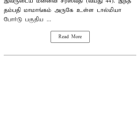
இவருடைய மனைவி சரஸ்வதி (வயது 44). இந்த
தம்பதி மாமாங்கம் அருகே உள்ள டால்மியா
போர்டு பகுதிய ...
Read More