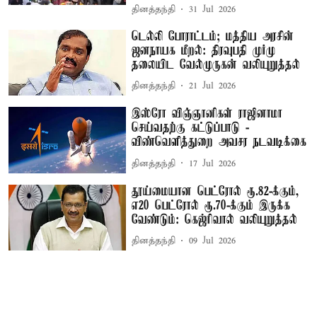
தினத்தந்தி
31 Jul 2026
டெல்லி போராட்டம்; மத்திய அரசின்
ஜனநாயக மீறல்: திரவுபதி முர்மு
தலையிட வேல்முருகன் வலியுறுத்தல்
தினத்தந்தி
21 Jul 2026
இஸ்ரோ விஞ்ஞானிகள் ராஜினாமா
செய்வதற்கு கட்டுப்பாடு -
விண்வெளித்துறை அவசர நடவடிக்கை
தினத்தந்தி
17 Jul 2026
தூய்மையான பெட்ரோல் ரூ.82-க்கும்,
எ20 பெட்ரோல் ரூ.70-க்கும் இருக்க
வேண்டும்: கெஜ்ரிவால் வலியுறுத்தல்
தினத்தந்தி
09 Jul 2026