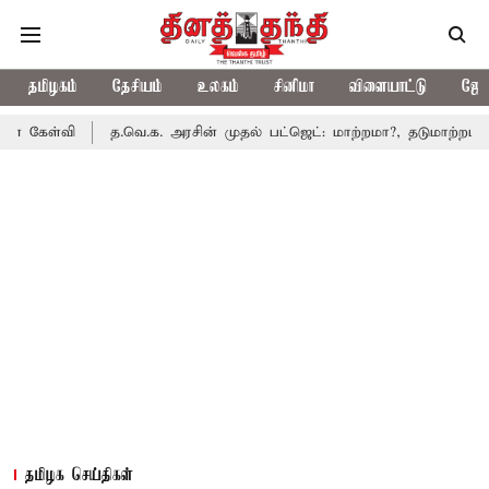
தமிழகம்
தேசியம்
உலகம்
சினிமா
விளையாட்டு
ஜோத
த.வெ.க. அரசின் முதல் பட்ஜெட்: மாற்றமா?, தடுமாற்றமா?
சட்டச
தமிழக செய்திகள்