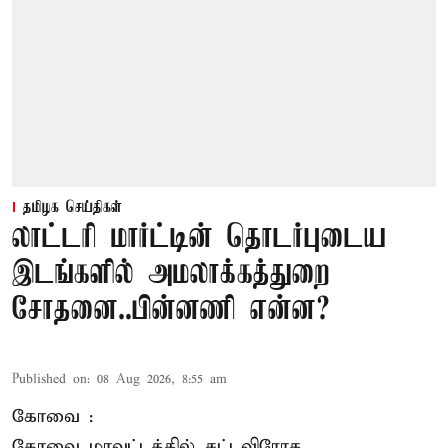
தமிழக செய்திகள்
லாட்டரி மார்ட்டின் தொடர்புடைய
இடங்களில் அமலாக்கத்துறை
சோதனை..பின்னணி என்ன?
Published on
:
08 Aug 2026, 8:55 am
கோவை :
கோவை
மாவட்டத்தில் சட்டவிரோத