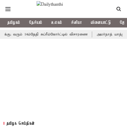
தமிழகம்
தேசியம்
உலகம்
சினிமா
விளையாட்டு
ஜோத
வரும் 14ம்தேதி சுப்ரீம்கோர்ட்டில் விசாரணை
அமர்நாத் யாத்திரை தற்க
தமிழக செய்திகள்