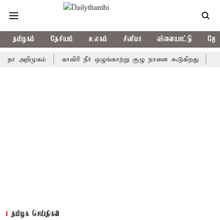
தமிழகம்
தேசியம்
உலகம்
சினிமா
விளையாட்டு
ஜோத
றிமுகம்
காவிரி நீர் ஒழுங்காற்று குழு நாளை கூடுகிறது
ஒரு தேர்
தமிழக செய்திகள்