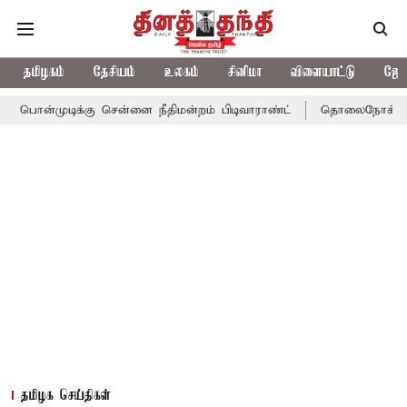
தமிழகம்
தேசியம்
உலகம்
சினிமா
விளையாட்டு
ஜோத
ிக்கு சென்னை நீதிமன்றம் பிடிவாராண்ட்
தொலைநோக்கு பார்வையுடன்
தமிழக செய்திகள்