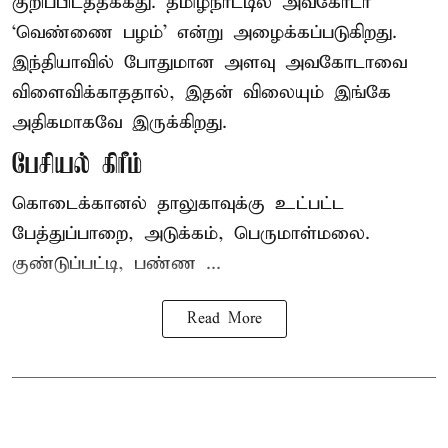
குறிப்பிடத்தக்கது. தமிழ்நாட்டில் அவகோடா
‘வெண்ணை பழம்’ என்று அழைக்கப்படுகிறது.
இந்தியாவில் போதுமான அளவு அவகோடாவை
விளைவிக்காததால், இதன் விலையும் இங்கே
அதிகமாகவே இருக்கிறது.
பேசியல் கிரீம்
கொடைக்கானல் தாலுகாவுக்கு உட்பட்ட
பேத்துப்பாறை, அடுக்கம், பெருமாள்மலை.
குண்டுப்பட்டி, பண்ண ...
Read More