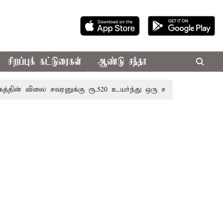
சிறப்புக் கட்டுரைகள்
ஆண்டு சந்தா
விலை சவரனுக்கு ரூ.520 உயர்ந்து ஒரு சவரன் ரூ.1,11,720க்கு 