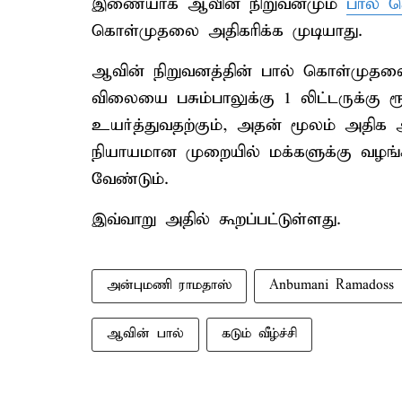
இணையாக ஆவின் நிறுவனமும்
பால் 
கொள்முதலை அதிகரிக்க முடியாது.
ஆவின் நிறுவனத்தின் பால் கொள்முதல
விலையை பசும்பாலுக்கு 1 லிட்டருக்கு ர
உயர்த்துவதற்கும், அதன் மூலம் அதி
நியாயமான முறையில் மக்களுக்கு வழங்
வேண்டும்.
இவ்வாறு அதில் கூறப்பட்டுள்ளது.
அன்புமணி ராமதாஸ்
Anbumani Ramadoss
ஆவின் பால்
கடும் வீழ்ச்சி