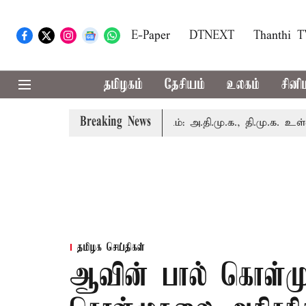
E-Paper
DTNEXT
Thanthi 
தமிழகம்
தேசியம்
உலகம்
சினி
Breaking News
் இன்று எம்.பி.க்கள் கூட்டம்: அ.தி.மு.க., தி.மு.க. உள்ளிட்ட எ
தமிழக செய்திகள்
ஆவின் பால் கொள்முதல