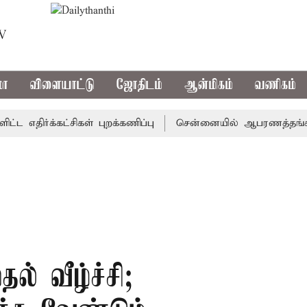
TV
மா
விளையாட்டு
ஜோதிடம்
ஆன்மிகம்
வணிகம்
திர்க்கட்சிகள் புறக்கணிப்பு
சென்னையில் ஆபரணத்தங்கத்தின் 
் வீழ்ச்சி;