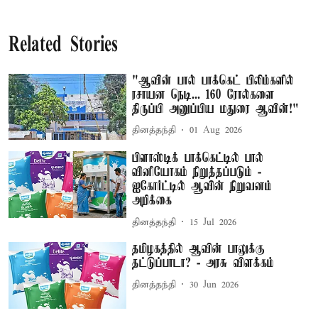
Related Stories
"ஆவின் பால் பாக்கெட் பிலிம்களில்
ரசாயன நெடி... 160 ரோல்களை
திருப்பி அனுப்பிய மதுரை ஆவின்!"
தினத்தந்தி
01 Aug 2026
பிளாஸ்டிக் பாக்கெட்டில் பால்
வினியோகம் நிறுத்தப்படும் -
ஐகோர்ட்டில் ஆவின் நிறுவனம்
அறிக்கை
தினத்தந்தி
15 Jul 2026
தமிழகத்தில் ஆவின் பாலுக்கு
தட்டுப்பாடா? - அரசு விளக்கம்
தினத்தந்தி
30 Jun 2026