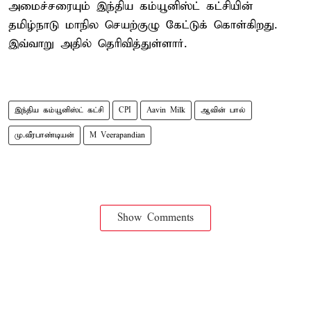
அமைச்சரையும் இந்திய கம்யூனிஸ்ட் கட்சியின்
தமிழ்நாடு மாநில செயற்குழு கேட்டுக் கொள்கிறது.
இவ்வாறு அதில் தெரிவித்துள்ளார்.
இந்திய கம்யூனிஸ்ட் கட்சி
CPI
Aavin Milk
ஆவின் பால்
மு.வீரபாண்டியன்
M Veerapandian
Show Comments