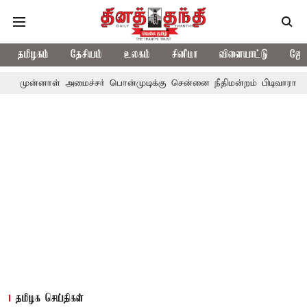
தமிழகம்
தேசியம்
உலகம்
சினிமா
விளையாட்டு
ஜோத
் அமைச்சர் பொன்முடிக்கு சென்னை நீதிமன்றம் பிடிவாராண்ட்
தொலை
தமிழக செய்திகள்