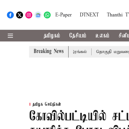
E-Paper
DTNEXT
Thanthi 
தமிழகம்
தேசியம்
உலகம்
சினி
Breaking News
; 7 பேர் பலி - பிரதமர் மோடி இரங்கல்
தொகுதி மறுவரையறை 
தமிழக செய்திகள்
கோவில்பட்டியில் சட