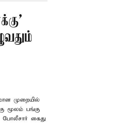
்கு’
ுவதும்
னமான முறையில்
 மூலம் பங்கு
 போலீசார் கைது