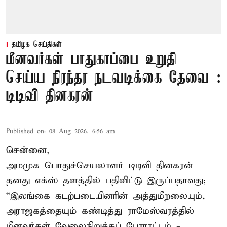
தமிழக செய்திகள்
மீனவர்கள் பாதுகாப்பை உறுதி
செய்ய நிரந்தர நடவடிக்கை தேவை :
டிடிவி தினகரன்
Published on
:
08 Aug 2026, 6:56 am
சென்னை,
அமமுக பொதுச்செயலாளர் டிடிவி தினகரன்
தனது எக்ஸ் தளத்தில் பதிவிட்டு இருப்பதாவது;
“இலங்கை கடற்படையினரின் அத்துமீறலையும்,
அராஜகத்தையும் கண்டித்து ராமேஸ்வரத்தில்
மீனவர்கள் வேலைநிறுத்தப் போராட்டம் -