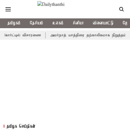
தமிழகம்
தேசியம்
உலகம்
சினிமா
விளையாட்டு
ஜோத
்ட்டில் விசாரணை
அமர்நாத் யாத்திரை தற்காலிகமாக நிறுத்தம்
இமாச
தமிழக செய்திகள்