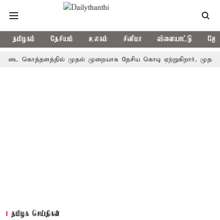
தமிழகம்
தேசியம்
உலகம்
சினிமா
விளையாட்டு
ஜோத
ை கொத்தளத்தில் முதல் முறையாக தேசிய கொடி ஏற்றுகிறார், முதல்-அமைச்
தமிழக செய்திகள்