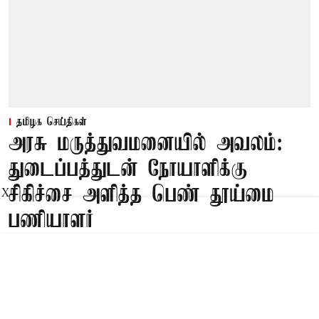
தமிழக செய்திகள்
அரசு மருத்துவமனையில் அவலம்:
துடைப்பத்துடன் நோயாளிக்கு
சிகிச்சை அளித்த பெண் தூய்மை
X
பணியாளர்
Published on
:
09 Aug 2026, 5:46 am
திருவண்ணாமலை,
திருவண்ணாமலை மாவட்டம் வந்தவாசி அரசு