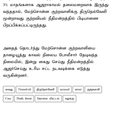
3½ மாதங்களாக ஆஜராகாமல் தலைமறைவாக இருந்து
வந்ததால், மேற்சொன்ன குற்றவாளிக்கு திருநெல்வேலி
மூன்றாவது குற்றவியல் நீதிமன்றத்தில் பிடியாணை
பிறப்பிக்கப்பட்டிருந்தது.
அதைத் தொடர்ந்து மேற்சொன்ன குற்றவாளியை
தாழையூத்து காவல் நிலைய போலீசார் தேடிவந்த
நிலையில், இன்று கைது செய்து நீதிமன்றத்தில்
ஆஜர்செய்து உரிய சட்ட நடவடிக்கை எடுத்து
வருகின்றனர்.
கைது
Tirunelveli
திருநெல்வேலி
accused
arrest
குற்றவாளி
Case
Death threat
கொலை மிரட்டல்
வழக்கு