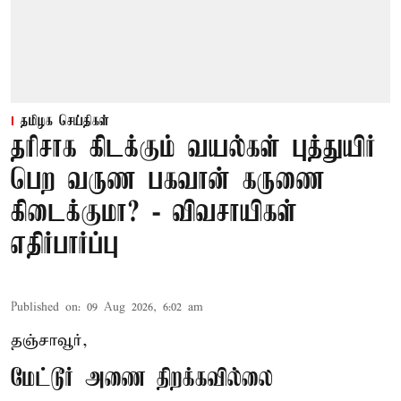
தமிழக செய்திகள்
தரிசாக கிடக்கும் வயல்கள் புத்துயிர்
பெற வருண பகவான் கருணை
கிடைக்குமா? - விவசாயிகள்
எதிர்பார்ப்பு
Published on
:
09 Aug 2026, 6:02 am
தஞ்சாவூர்,
மேட்டூர் அணை திறக்கவில்லை