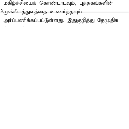
மகிழ்ச்சியைக் கொண்டாடவும், புத்தகங்களின்
முக்கியத்துவத்தை உணர்த்தவும்
X
அர்ப்பணிக்கப்பட்டுள்ளது. இதுகுறித்து தேமுதிக
பொதுச்செயலாளர்
Read More