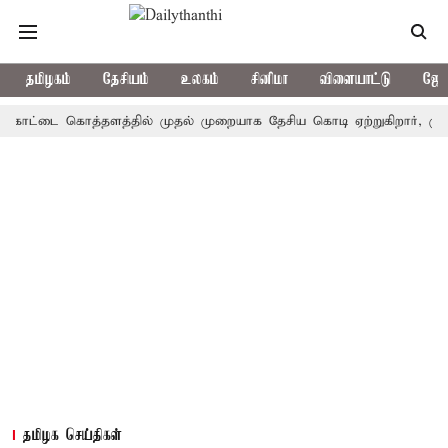
தமிழகம்
தேசியம்
உலகம்
சினிமா
விளையாட்டு
ஜோத
ோட்டை கொத்தளத்தில் முதல் முறையாக தேசிய கொடி ஏற்றுகிறார், முதல்-அ
தமிழக செய்திகள்