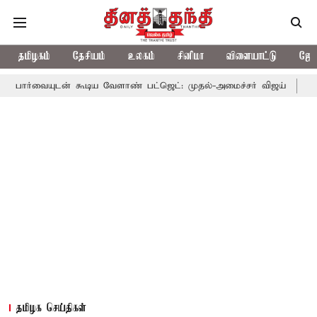
தமிழகம்
தேசியம்
உலகம்
சினிமா
விளையாட்டு
ஜோத
் கூடிய வேளாண் பட்ஜெட்: முதல்-அமைச்சர் விஜய்
தமிழக அரசியலி
தமிழக செய்திகள்