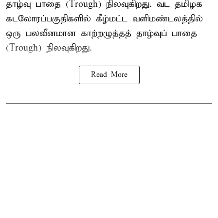
தாழ்வு பாதை (Trough) நிலவுகிறது. வட தமிழக
கடலோரப்பகுதிகளில் கீழ்மட்ட வளிமண்டலத்தில்
ஒரு பலவீனமான காற்றழுத்தத் தாழ்வுப் பாதை
(Trough) நிலவுகிறது.
Read More