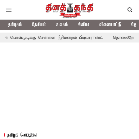
தமிழகம்
தேசியம்
உலகம்
சினிமா
விளையாட்டு
ஜோத
ிக்கு சென்னை நீதிமன்றம் பிடிவாராண்ட்
தொலைநோக்கு பார்வையுடன்
தமிழக செய்திகள்