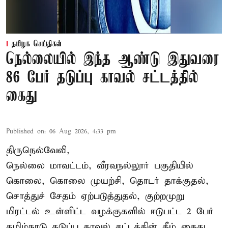
தமிழக செய்திகள்
நெல்லையில் இந்த ஆண்டு இதுவரை
86 பேர் தடுப்பு காவல் சட்டத்தில்
கைது
Published on
:
06 Aug 2026, 4:33 pm
திருநெல்வேலி,
நெல்லை மாவட்டம், வீரவநல்லூர் பகுதியில்
கொலை, கொலை முயற்சி, தொடர் தாக்குதல்,
சொத்துச் சேதம் ஏற்படுத்துதல், குற்றமுறு
மிரட்டல் உள்ளிட்ட வழக்குகளில் ஈடுபட்ட 2 பேர்
தமிழ்நாடு தடுப்பு காவல் சட்டத்தின் கீழ்
கைது