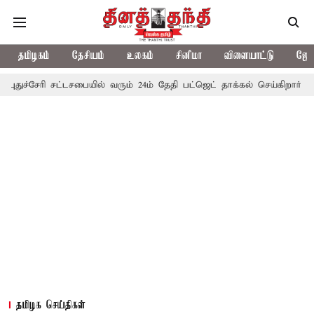
தமிழகம்
தேசியம்
உலகம்
சினிமா
விளையாட்டு
ஜோத
ி சட்டசபையில் வரும் 24ம் தேதி பட்ஜெட் தாக்கல் செய்கிறார் முதல்-அமைச்ச
தமிழக செய்திகள்