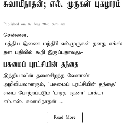
சுவாமிநாதன்; எல். முருகன் புகழாரம்
Published on
:
07 Aug 2026, 9:23 am
சென்னை,
மத்திய இணை மந்திரி
எல்.முருகன்
தனது எக்ஸ்
தள பதிவில் கூறி இருப்பதாவது:-
பசுமைப் புரட்சியின் தந்தை
இந்தியாவின் தலைசிறந்த வேளாண்
அறிவியலாளரும், ‘பசுமைப் புரட்சியின் தந்தை’
எனப் போற்றப்படும் ‘பாரத ரத்னா’ டாக்டர்
எம்.எஸ். சுவாமிநாதன் ...
Read More