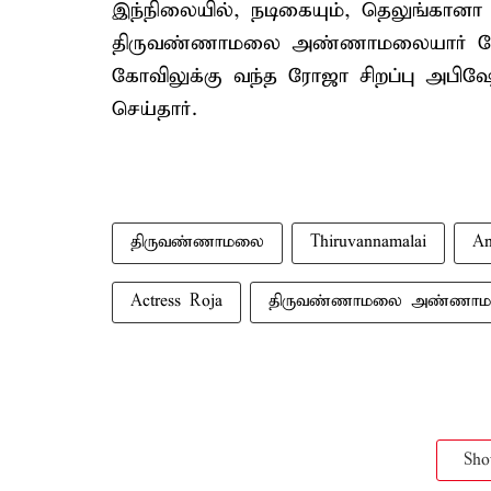
இந்நிலையில், நடிகையும், தெலுங்கானா
திருவண்ணாமலை அண்ணாமலையார் கோவி
கோவிலுக்கு வந்த ரோஜா சிறப்பு அபிஷே
செய்தார்.
திருவண்ணாமலை
Thiruvannamalai
An
Actress Roja
திருவண்ணாமலை அண்ணாமல
Sh