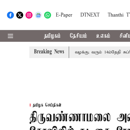
E-Paper
DTNEXT
Thanthi 
தமிழகம்
தேசியம்
உலகம்
சினி
Breaking News
 குடும்பத்தினருக்கு அரசுப்பணி வழக்கு; வரும் 14ம்தேதி சுப்ரீம்
தமிழக செய்திகள்
திருவண்ணாமலை அ