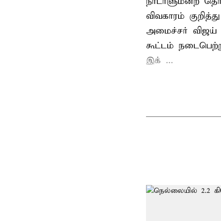
நாடாளுமன்ற தொக
விவகாரம் குறித்
அமைச்சர் விஜய
கூட்டம் நடைபெற்ற
இக் ...