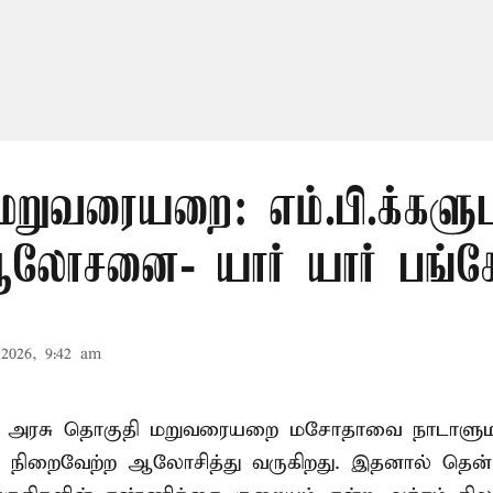
மறுவரையறை: எம்.பி.க்களு
லோசனை- யார் யார் பங்கேற
2026, 9:42 am
ா அரசு தொகுதி மறுவரையறை மசோதாவை நாடாளுமன்
்டி நிறைவேற்ற ஆலோசித்து வருகிறது. இதனால் தென்