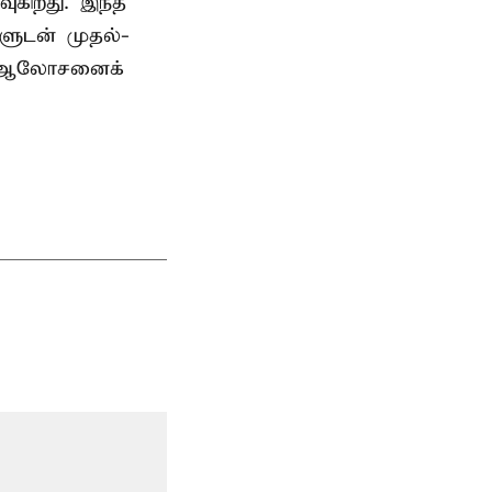
ுகிறது. இந்த
களுடன் முதல்-
் ஆலோசனைக்