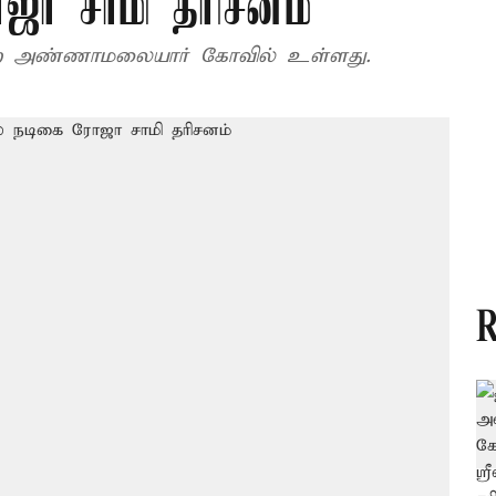
ஜா சாமி தரிசனம்
்ற அண்ணாமலையார் கோவில் உள்ளது.
R