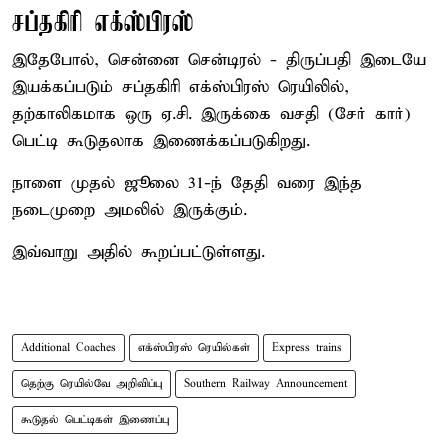
சப்தகிரி எக்ஸ்பிரஸ்
இதேபோல், சென்னை சென்டிரல் - திருப்பதி இடையே
இயக்கப்படும் சப்தகிரி எக்ஸ்பிரஸ் ரெயிலில்,
தற்காலிகமாக ஒரு ஏ.சி. இருக்கை வசதி (சேர் கார்)
பெட்டி கூடுதலாக இணைக்கப்படுகிறது.
நாளை முதல் ஜூலை 31-ந் தேதி வரை இந்த
நடைமுறை அமலில் இருக்கும்.
இவ்வாறு அதில் கூறப்பட்டுள்ளது.
Additional Coaches
எக்ஸ்பிரஸ் ரெயில்கள்
Express trains
தெற்கு ரெயில்வே அறிவிப்பு
Southern Railway Announcement
கூடுதல் பெட்டிகள் இணைப்பு