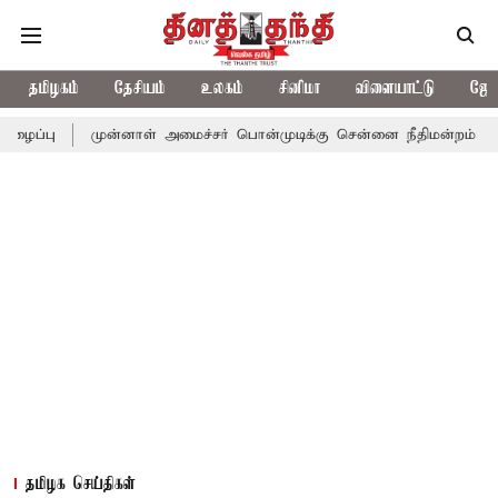
தமிழகம்
தேசியம்
உலகம்
சினிமா
விளையாட்டு
ஜோத
முன்னாள் அமைச்சர் பொன்முடிக்கு சென்னை நீதிமன்றம் பிடிவாராண்ட்
தமிழக செய்திகள்