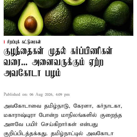
சிறப்புக் கட்டுரைகள்
குழந்தைகள் முதல் கர்ப்பிணிகள்
வரை... அனைவருக்கும் ஏற்ற
அவகோடா பழம்
Published on
:
06 Aug 2026, 4:09 pm
அவகோடாவை தமிழ்நாடு, கேரளா, கர்நாடகா,
மகாராஷ்டிரா போன்ற மாநிலங்களில் குறைந்த
அளவே பயிர் செய்கிறார்கள் என்பது
குறிப்பிடத்தக்கது. தமிழ்நாட்டில் அவகோடா