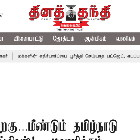
TV
மா
விளையாட்டு
ஜோதிடம்
ஆன்மிகம்
வணிகம்
மக்களின் எதிர்பார்ப்பை பூர்த்தி செய்யாத பட்ஜெட்; எடப்பாடி ப
கு…மீண்டும் தமிழ்நாடு