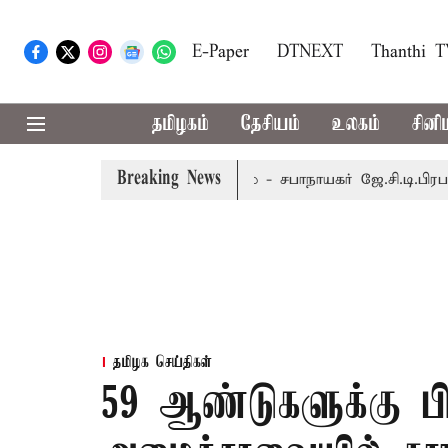
E-Paper
DTNEXT
Thanthi 
தமிழகம்
தேசியம்
உலகம்
சினி
Breaking News
பர் 8-ந் தேதி வரை நடைபெறும் - சபாநாயகர் ஜே.சி.டி.பிரபாகர்
தமிழக செய்திகள்
59 ஆண்டுகளுக்கு பிற