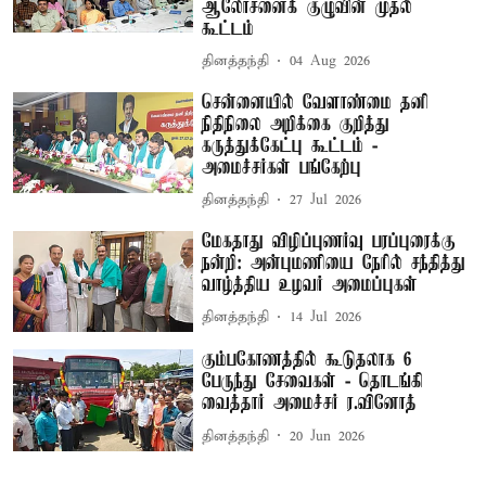
ஆலோசனைக் குழுவின் முதல்
கூட்டம்
தினத்தந்தி
04 Aug 2026
சென்னையில் வேளாண்மை தனி
நிதிநிலை அறிக்கை குறித்து
கருத்துக்கேட்பு கூட்டம் -
அமைச்சர்கள் பங்கேற்பு
தினத்தந்தி
27 Jul 2026
மேகதாது விழிப்புணர்வு பரப்புரைக்கு
நன்றி: அன்புமணியை நேரில் சந்தித்து
வாழ்த்திய உழவர் அமைப்புகள்
தினத்தந்தி
14 Jul 2026
கும்பகோணத்தில் கூடுதலாக 6
பேருந்து சேவைகள் - தொடங்கி
வைத்தார் அமைச்சர் ர.வினோத்
தினத்தந்தி
20 Jun 2026