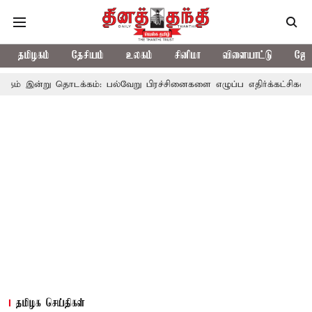
தமிழகம்
தேசியம்
உலகம்
சினிமா
விளையாட்டு
ஜோத
தொடக்கம்: பல்வேறு பிரச்சினைகளை எழுப்ப எதிர்க்கட்சிகள் திட்டம்
தமிழக செய்திகள்