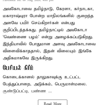
Published on
:
06 Aug 2026, 4:09 pm
அவகோடாவை தமிழ்நாடு, கேரளா, கர்நாடகா,
மகாராஷ்டிரா போன்ற மாநிலங்களில் குறைந்த
அளவே பயிர் செய்கிறார்கள் என்பது
குறிப்பிடத்தக்கது. தமிழ்நாட்டில் அவகோடா
‘வெண்ணை பழம்’ என்று அழைக்கப்படுகிறது.
இந்தியாவில் போதுமான அளவு அவகோடாவை
விளைவிக்காததால், இதன் விலையும் இங்கே
அதிகமாகவே இருக்கிறது.
பேசியல் கிரீம்
கொடைக்கானல் தாலுகாவுக்கு உட்பட்ட
பேத்துப்பாறை, அடுக்கம், பெருமாள்மலை.
குண்டுப்பட்டி, பண்ண ...
Read More