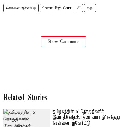
சென்னை ஐகோர்ட்டு
Chennai High Court
AI
ஏ.ஐ.
Show Comments
Related Stories
தமிழகத்தின் 5 தொகுதிகளில்
இடைத்தேர்தல்: தடையை நீட்டித்தது
சென்னை ஐகோர்ட்டு