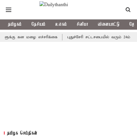
தமிழகம்
தேசியம்
உலகம்
சினிமா
விளையாட்டு
ஜோத
ு கன மழை எச்சரிக்கை
புதுச்சேரி சட்டசபையில் வரும் 24ம் தேதி பட்
தமிழக செய்திகள்