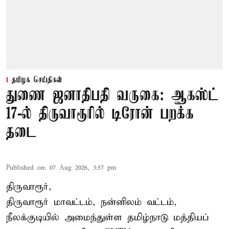
தமிழக செய்திகள்
துணை ஜனாதிபதி வருகை: ஆகஸ்ட்
17-ல் திருவாரூரில் டிரோன் பறக்க
தடை
Published on
:
07 Aug 2026, 3:57 pm
திருவாரூர்,
திருவாரூர் மாவட்டம், நன்னிலம் வட்டம்,
நீலக்குடியில் அமைந்துள்ள தமிழ்நாடு மத்தியப்