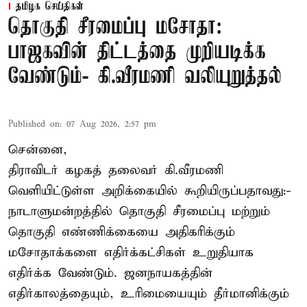
தமிழக செய்திகள்
தொகுதி சீரமைப்பு மசோதா:
பாஜகவின் திட்டத்தை முறியடிக்க
வேண்டும்- கி.வீரமணி வலியுறுத்தல்
Published on
:
07 Aug 2026, 2:57 pm
சென்னை,
திராவிடர் கழகத் தலைவர் கி.வீரமணி
வெளியிட்டுள்ள அறிக்கையில் கூறியிருப்பதாவது:-
நாடாளுமன்றத்தில் தொகுதி சீரமைப்பு மற்றும்
தொகுதி எண்ணிக்கையை அதிகரிக்கும்
மசோதாக்களை எதிர்க்கட்சிகள் உறுதியாக
எதிர்க்க வேண்டும். ஜனநாயகத்தின்
எதிர்காலத்தையும், உரிமையையும் தீர்மானிக்கும்