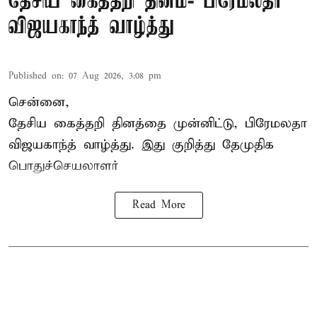
தேசிய கைத்தறி தினம்- பிரேமலதா
விஜயகாந்த் வாழ்த்து
Published on
:
07 Aug 2026, 3:08 pm
சென்னை,
தேசிய கைத்தறி தினத்தை
முன்னிட்டு, பிரேமலதா
விஜயகாந்த் வாழ்த்து. இது குறித்து தேமுதிக
பொதுச்செயலாளர்
Read More