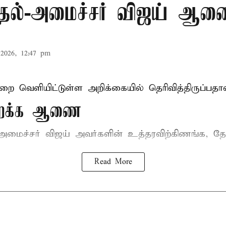
முதல்-அமைச்சர் விஜய் ஆ
2026, 12:47 pm
ுறை வெளியிட்டுள்ள அறிக்கையில் தெரிவித்திருப்பதாவ
திறக்க ஆணை
-அமைச்சர் விஜய்
அவர்களின் உத்தரவிற்கிணங்க, தேன
Read More