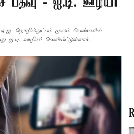
ச பதிவு - ஐ.டி. ஊழியர்
, ஏ.ஐ. தொழில்நுட்பம் மூலம் பெண்ணின்
ு ஐ.டி. ஊழியர் வெளியிட்டுள்ளார்.
R