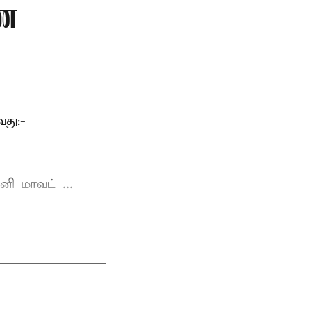
ணை
து:-
ி மாவட் ...