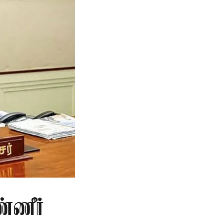
்ணீர்