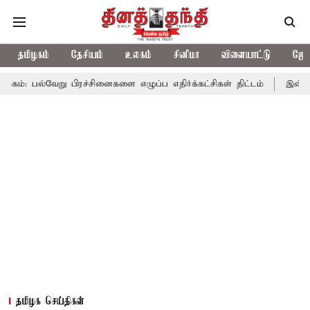
தமிழகம்
தேசியம்
உலகம்
சினிமா
விளையாட்டு
ஜோத
 பிரச்சினைகளை எழுப்ப எதிர்க்கட்சிகள் திட்டம்
இன்று கொட்டப்போக
தமிழக செய்திகள்