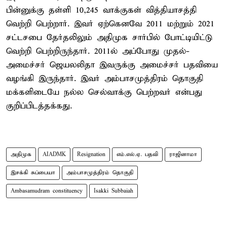
பின்னுக்கு தள்ளி 10,245 வாக்குகள் வித்தியாசத்தி
வெற்றி பெற்றார். இவர் ஏற்கெனவே 2011 மற்றும் 2021
சட்டசபை தேர்தலிலும் அதிமுக சார்பில் போட்டியிட்டு
வெற்றி பெற்றிருந்தார். 2011ல் அப்போது முதல்-
அமைச்சர் ஜெயலலிதா இவருக்கு அமைச்சர் பதவியை
வழங்கி இருந்தார். இவர் அம்பாசமுத்திரம் தொகுதி
மக்களிடையே நல்ல செல்வாக்கு பெற்றவர் என்பது
குறிப்பிடத்தக்கது.
அதிமுக
AIADMK
Resignation
எம்.எல்.ஏ. பதவி
ராஜினாமா
இசக்கி சுப்பையா
அம்பாசமுத்திரம் தொகுதி
Ambasamudram constituency
Isakki Subbaiah