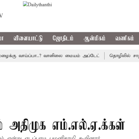
TV
மா
விளையாட்டு
ஜோதிடம்
ஆன்மிகம்
வணிகம்
்கு வாய்ப்பா..? வானிலை மையம் அப்டேட்
தொழிலில் சாதனை ப
் அதிமுக எம்.எல்.ஏ.க்கள்
ம் என்று எடப்பாடி பழனிசாமி கூறினார்.