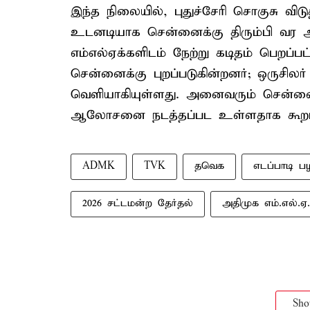
இந்த நிலையில், புதுச்சேரி சொகுசு விட
உடனடியாக சென்னைக்கு திரும்பி வர அ
எம்எல்ஏக்களிடம் நேற்று கடிதம் பெறப்ப
சென்னைக்கு புறப்படுகின்றனர்; ஒருசில
வெளியாகியுள்ளது. அனைவரும் சென்னை வ
ஆலோசனை நடத்தப்பட உள்ளதாக கூறப்ப
ADMK
TVK
தவெக
எடப்பாடி ப
2026 சட்டமன்ற தேர்தல்
அதிமுக எம்.எல்.ஏ.
Sh