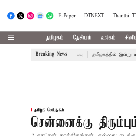
E-Paper
DTNEXT
Thanthi 
தமிழகம்
தேசியம்
உலகம்
சினி
Breaking News
 கைதானவர் சிறையில் உயிரிழப்பு
தமிழகத்தில் இன்று மழைக
தமிழக செய்திகள்
சென்னைக்கு திரும்பும
2 நாட்கள் காத்திருங்கள், நல்லது நடக்கு