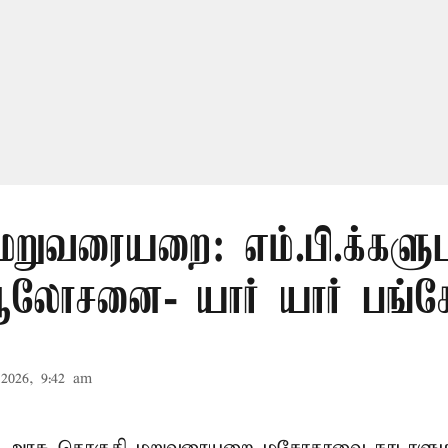
மறுவரையறை: எம்.பி.க்களு
லோசனை- யார் யார் பங்கேற
2026, 9:42 am
ா அரசு தொகுதி மறுவரையறை மசோதாவை நாடாளுமன்