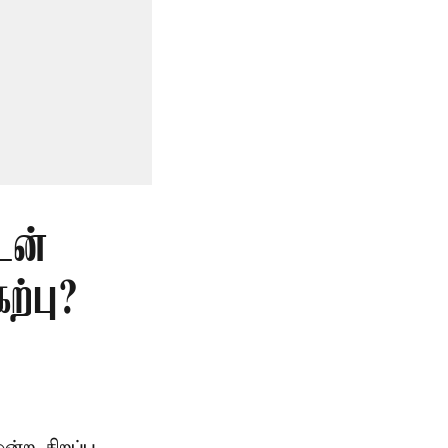
டன்
்பு?
ற சிறப்பு