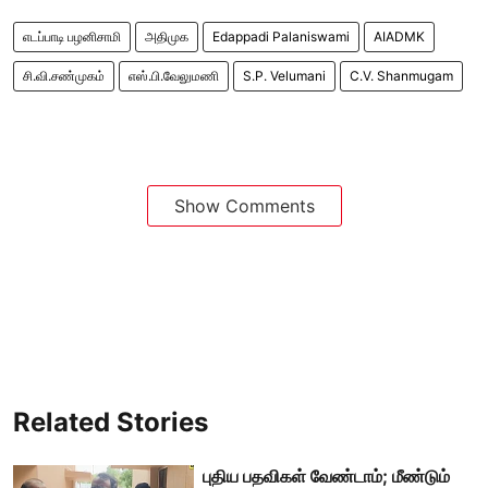
எடப்பாடி பழனிசாமி
அதிமுக
Edappadi Palaniswami
AIADMK
சி.வி.சண்முகம்
எஸ்.பி.வேலுமணி
S.P. Velumani
C.V. Shanmugam
Show Comments
Related Stories
புதிய பதவிகள் வேண்டாம்; மீண்டும்