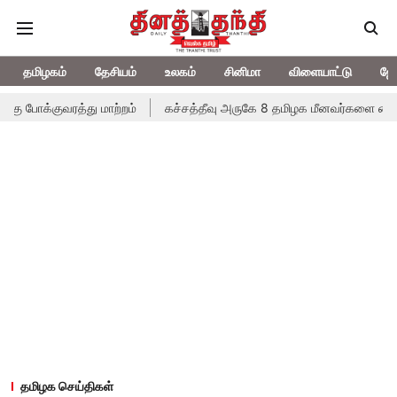
தமிழகம்
தேசியம்
உலகம்
சினிமா
விளையாட்டு
ஜோ
 போக்குவரத்து மாற்றம்
கச்சத்தீவு அருகே 8 தமிழக மீனவர்களை கைது
தமிழக செய்திகள்