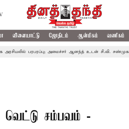
TV
மா
விளையாட்டு
ஜோதிடம்
ஆன்மிகம்
வணிகம்
ில் பரபரப்பு; அமைச்சர் ஆனந்த் உடன் சி.வி. சண்முகம், வேலும
 வெட்டு சம்பவம் -