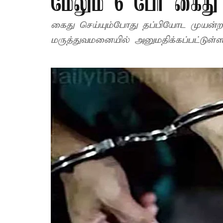
மேலும் 6 பேர் கைது
கைது செய்யும்போது தப்பியோட முயன்ற 5
மருத்துவமனையில் அனுமதிக்கப்பட்டுள்ள