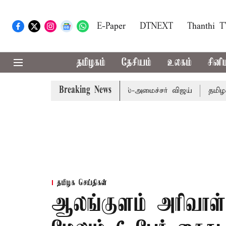
E-Paper
DTNEXT
Thanthi 
தமிழகம்
தேசியம்
உலகம்
சினி
Breaking News
ய வேளாண் பட்ஜெட்: முதல்-அமைச்சர் விஜய்
தமிழக அரசியல
தமிழக செய்திகள்
ஆலங்குளம் அரிவாள்