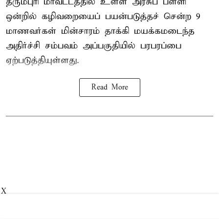
தருமபுரி மாவட்டத்தில் உள்ள
அரசுப் பள்ளி
ஒன்றில் கழிவறையைப் பயன்படுத்தச் சென்ற 9
மாணவர்கள்
மின்சாரம் தாக்கி
மயக்கமடைந்த
அதிர்ச்சி சம்பவம் அப்பகுதியில் பரபரப்பை
ஏற்படுத்தியுள்ளது.
Read More
X