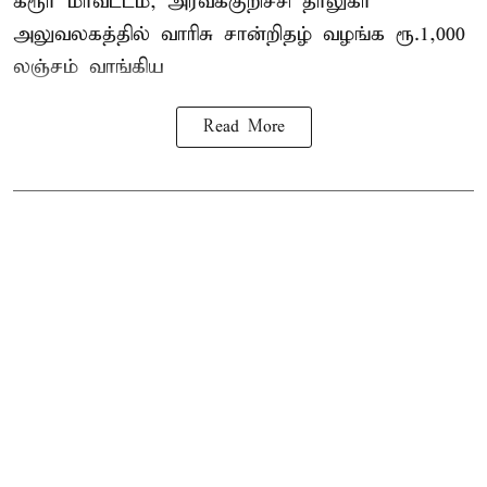
கரூர்
மாவட்டம், அரவக்குறிச்சி தாலுகா
அலுவலகத்தில்
வாரிசு சான்றிதழ்
வழங்க ரூ.1,000
லஞ்சம் வாங்கிய
Read More