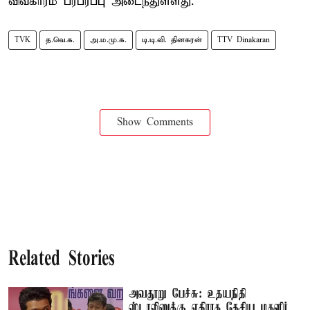
விவகாரம் பரபரப்பு அடைந்துள்ளது.
TVK
த.வெ.க.
அ.ம.மு.க.
டி.டி.வி. தினகரன்
TTV Dinakaran
Show Comments
Related Stories
அவதூறு பேச்சு: உதயநிதி
ஸ்டாலினுக்கு எதிராக தேசிய மகளிர்