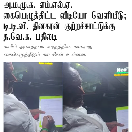
அ.ம.மு.க. எம்.எல்.ஏ.
கையெழுத்திட்ட வீடியோ வெளியீடு;
டி.டி.வி. தினகரன் குற்றச்சாட்டுக்கு
த.வெ.க. பதிலடி
காரில் அமர்ந்தபடி கடிதத்தில், காமராஜ்
கையெழுத்திடும் காட்சிகள் உள்ளன.