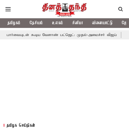
தமிழகம்
தேசியம்
உலகம்
சினிமா
விளையாட்டு
ஜோத
ன் கூடிய வேளாண் பட்ஜெட்: முதல்-அமைச்சர் விஜய்
தமிழக அரசியல
தமிழக செய்திகள்