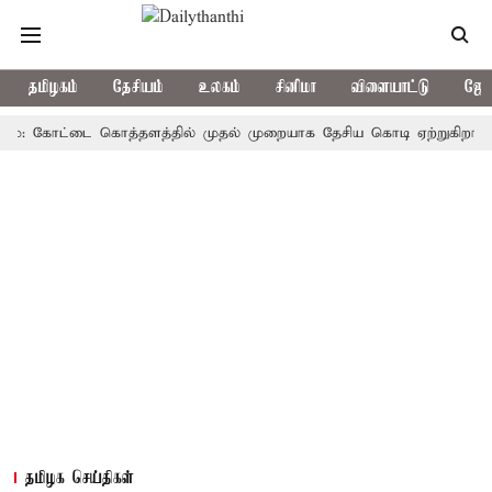
தமிழகம்
தேசியம்
உலகம்
சினிமா
விளையாட்டு
ஜோத
 கோட்டை கொத்தளத்தில் முதல் முறையாக தேசிய கொடி ஏற்றுகிறார், முதல்-
தமிழக செய்திகள்