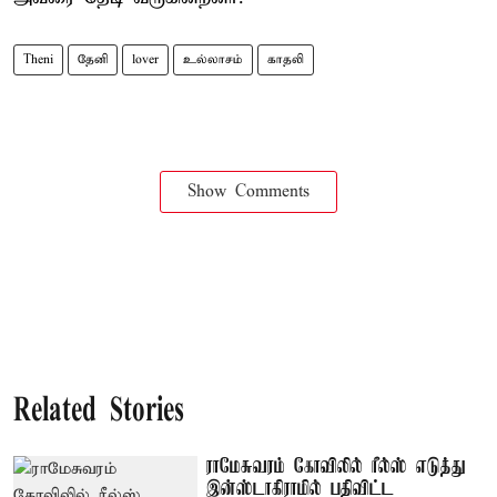
Theni
தேனி
lover
உல்லாசம்
காதலி
Show Comments
Related Stories
ராமேசுவரம் கோவிலில் ரீல்ஸ் எடுத்து
இன்ஸ்டாகிராமில் பதிவிட்ட