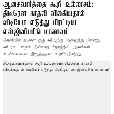
ஆசைவார்த்தை கூறி உல்லாசம்:
திடீரென காதலி விலகியதால்
வீடியோ எடுத்து மிரட்டிய
என்ஜினீயரிங் மாணவர்
தேனியில் உள்ள ஒரு வீட்டிற்கு அழைத்து சென்று
வீட்டில் யாரும் இல்லாத நேரத்தில், அவர்கள்
உல்லாசமாக இருந்ததாக கூறப்படுகிறது.