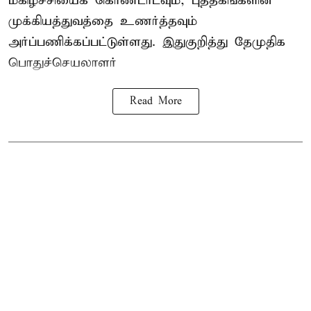
மகிழ்ச்சியைக் கொண்டாடவும், புத்தகங்களின்
முக்கியத்துவத்தை உணர்த்தவும்
அர்ப்பணிக்கப்பட்டுள்ளது. இதுகுறித்து தேமுதிக
பொதுச்செயலாளர்
Read More