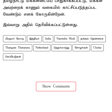
தமிழ்நாட்டு மக்களிடையே பாதுகாக்கப்பட்டு, மக்கள்
அவற்றைக் காணும் வகையில் காட்சிப்படுத்தப்பட
வேண்டும் எனக் கோருகின்றேன்.
இவ்வாறு அதில் தெரிவிக்கப்பட்டுள்ளது.
பிரதமர் மோடி
இந்தியா
India
Narendra Modi
தங்கம் தென்னரசு
Thangam Thenarasu
Netherland
நெதர்லாந்து
சோழர்கள்
Cholas
செப்பேடுகள்
Show Comments