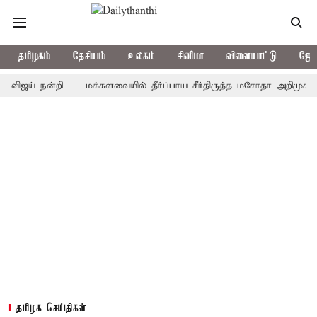
தமிழகம்
தேசியம்
உலகம்
சினிமா
விளையாட்டு
ஜோத
் நன்றி
மக்களவையில் தீர்ப்பாய சீர்திருத்த மசோதா அறிமுகம்
கா
தமிழக செய்திகள்