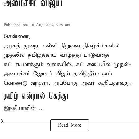
அமைச்சர் விஜய்
Published on
:
10 Aug 2026, 9:55 am
சென்னை,
அரசுத் துறை, கல்வி நிறுவன நிகழ்ச்சிகளில்
முதலில் தமிழ்த்தாய் வாழ்த்து பாடுவதை
கட்டாயமாக்கும் வகையில், சட்டசபையில் முதல்-
அமைச்சர் ஜோசப் விஜய்
தனித்தீர்மானம்
கொண்டு வந்தார். அப்போது அவர் கூறியதாவது:-
தமிழ் என்றால் கெத்து
இந்தியாவின் ...
X
Read More