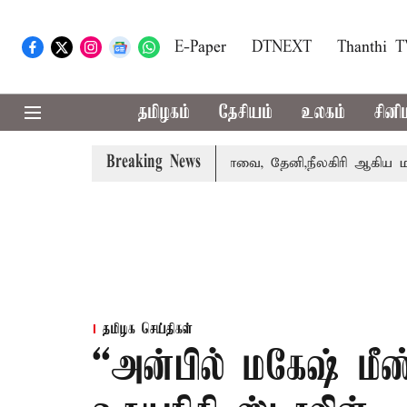
E-Paper
DTNEXT
Thanthi 
தமிழகம்
தேசியம்
உலகம்
சினி
Breaking News
் பெற்றார் சங்கீதா
கோவை, தேனி,நீலகிரி ஆகிய மாவட்டங்க
தமிழக செய்திகள்
“அன்பில் மகேஷ் மீண