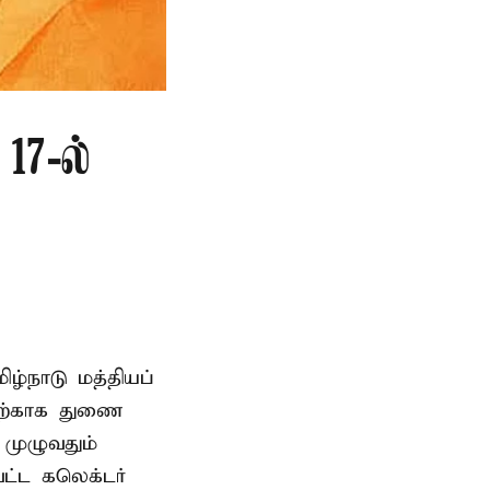
17-ல்
ிழ்நாடு மத்தியப்
தற்காக துணை
முழுவதும்
வட்ட கலெக்டர்