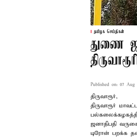
தமிழக செய்திகள்
துணை ஜன
திருவாரூ
Published on
:
07 Aug 
திருவாரூர்,
திருவாரூர் மாவட்
பல்கலைக்கழகத்த
ஜனாதிபதி வருகைத
டிரோன் பறக்க தடை