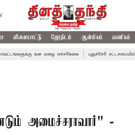
TV
மா
விளையாட்டு
ஜோதிடம்
ஆன்மிகம்
வணிகம்
ளுக்கு கன மழை எச்சரிக்கை
புதுச்சேரி சட்டசபையில் வரும் 
்டும் அமைச்சராவார்" -