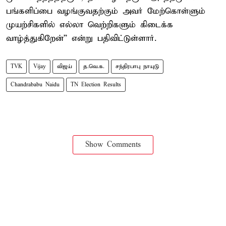
பங்களிப்பை வழங்குவதற்கும் அவர் மேற்கொள்ளும்
முயற்சிகளில் எல்லா வெற்றிகளும் கிடைக்க
வாழ்த்துகிறேன்” என்று பதிவிட்டுள்ளார்.
TVK
Vijay
விஜய்
த.வெ.க.
சந்திரபாபு நாயுடு
Chandrababu Naidu
TN Election Results
Show Comments