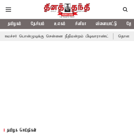
தமிழகம்
தேசியம்
உலகம்
சினிமா
விளையாட்டு
ஜோத
ன்முடிக்கு சென்னை நீதிமன்றம் பிடிவாராண்ட்
தொலைநோக்கு பார்வை
தமிழக செய்திகள்