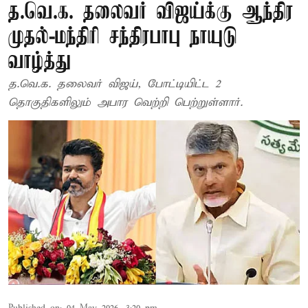
த.வெ.க. தலைவர் விஜய்க்கு ஆந்திர
முதல்-மந்திரி சந்திரபாபு நாயுடு
வாழ்த்து
த.வெ.க. தலைவர் விஜய், போட்டியிட்ட 2
தொகுதிகளிலும் அபார வெற்றி பெற்றுள்ளார்.