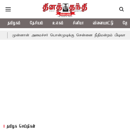
தமிழகம்
தேசியம்
உலகம்
சினிமா
விளையாட்டு
ஜோத
ாள் அமைச்சர் பொன்முடிக்கு சென்னை நீதிமன்றம் பிடிவாராண்ட்
தொ
தமிழக செய்திகள்