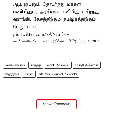
ஆயுளுடனும் தொடர்ந்து மக்கள்
பணியிலும், அரசியல் பணியிலும் சிறந்து
விளங்கி, தேசத்திற்கும் தமிழகத்திற்கும்
மேலும் பல…
pic.twitter.com/zANroEl0vj
— Vanathi Srinivasan (@VanathiBJP)
June 4, 2026
அண்ணாமலை
வாழ்த்து
Vanathi Srinivasan
வானதி சீனிவாசன்
பிறந்தநாள்
Wishes
BJP State President Annamalai
Show Comments