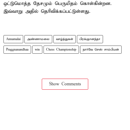
ஒட்டுமொத்த தேசமும் பெருமிதம் கொள்கின்றன.
இவ்வாறு அதில் தெரிவிக்கப்பட்டுள்ளது.
Annamalai
அண்ணாமலை
வாழ்த்துகள்
பிரக்ஞானந்தா
Praggnanandhaa
win
Chess Championship
நார்வே செஸ் சாம்பியன்
Show Comments