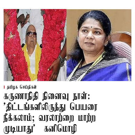
தமிழக செய்திகள்
கருணாநிதி நினைவு நாள்:
'திட்டங்களிலிருந்து பெயரை
நீக்கலாம்; வரலாற்றை மாற்ற
முடியாது' – கனிமொழி