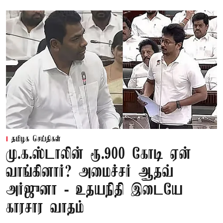
தமிழக செய்திகள்
மு.க.ஸ்டாலின் ரூ.900 கோடி ஏன்
வாங்கினார்? அமைச்சர் ஆதவ்
அர்ஜுனா - உதயநிதி இடையே
காரசார வாதம்