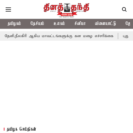
தமிழகம்
தேசியம்
உலகம்
சினிமா
விளையாட்டு
ஜோத
ரி ஆகிய மாவட்டங்களுக்கு கன மழை எச்சரிக்கை
புதுச்சேரி சட்டசப
தமிழக செய்திகள்