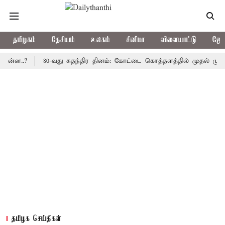
தமிழகம்
தேசியம்
உலகம்
சினிமா
விளையாட்டு
ஜோத
?
80-வது சுதந்திர தினம்: கோட்டை கொத்தளத்தில் முதல் முறையாக த
தமிழக செய்திகள்