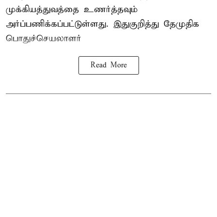
முக்கியத்துவத்தை உணர்த்தவும்
அர்ப்பணிக்கப்பட்டுள்ளது. இதுகுறித்து தேமுதிக
பொதுச்செயலாளர்
Read More