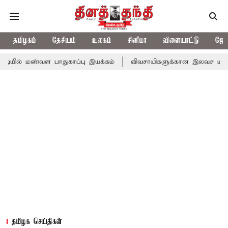
தமிழகம்
தேசியம்
உலகம்
சினிமா
விளையாட்டு
ஜோத
ள பாதுகாப்பு இயக்கம்
விவசாயிகளுக்கான இலவச மின்சாரத்துக்காக ரூ
தமிழக செய்திகள்