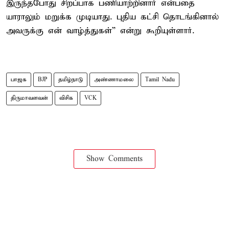
இருந்தபோது சிறப்பாக பணியாற்றினார் என்பதை
யாராலும் மறுக்க முடியாது. புதிய கட்சி தொடங்கினால்
அவருக்கு என் வாழ்த்துகள்” என்று கூறியுள்ளார்.
பாஜக
BJP
தமிழ்நாடு
அண்ணாமலை
Tamil Nadu
திருமாவளவன்
விசிக
VCK
Show Comments