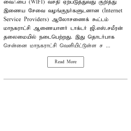
வைஃபை (WIFI) வசதி ஏற்படுத்துவது குறித்து
இணைய சேவை வழங்குநர்களுடனான (Internet
Service Providers) ஆலோசணைக் கூட்டம்
மாநகராட்சி ஆணையாளர் டாக்டர் ஜி.எஸ்.சமீரன்
தலைமையில் நடைபெற்றது. இது தொடர்பாக
சென்னை மாநகராட்சி வெளியிட்டுள்ள ச ...
Read More