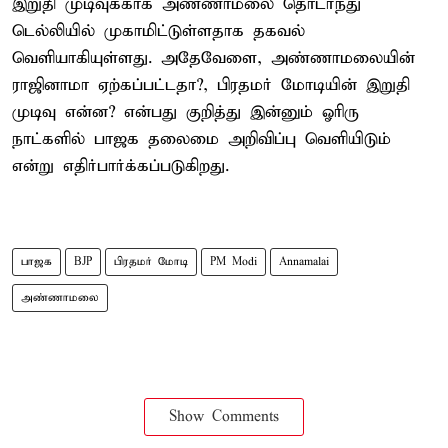
இறுதி முடிவுக்காக அண்ணாமலை தொடர்ந்து
டெல்லியில் முகாமிட்டுள்ளதாக தகவல்
வெளியாகியுள்ளது. அதேவேளை, அண்ணாமலையின்
ராஜினாமா ஏற்கப்பட்டதா?, பிரதமர் மோடியின் இறுதி
முடிவு என்ன? என்பது குறித்து இன்னும் ஓரிரு
நாட்களில் பாஜக தலைமை அறிவிப்பு வெளியிடும்
என்று எதிர்பார்க்கப்படுகிறது.
பாஜக
BJP
பிரதமர் மோடி
PM Modi
Annamalai
அண்ணாமலை
Show Comments