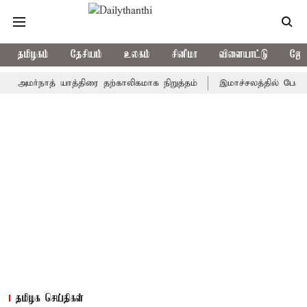
தமிழகம்
தேசியம்
உலகம்
சினிமா
விளையாட்டு
ஜோத
்நாத் யாத்திரை தற்காலிகமாக நிறுத்தம்
இமாச்சலத்தில் பேருந்து விப
தமிழக செய்திகள்