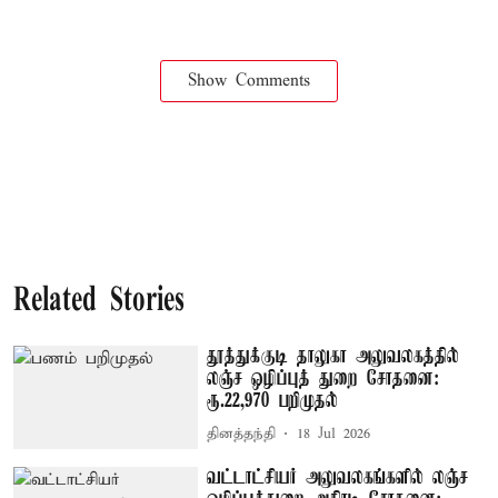
Show Comments
Related Stories
தூத்துக்குடி தாலுகா அலுவலகத்தில்
லஞ்ச ஒழிப்புத் துறை சோதனை:
ரூ.22,970 பறிமுதல்
தினத்தந்தி
18 Jul 2026
வட்டாட்சியர் அலுவலகங்களில் லஞ்ச