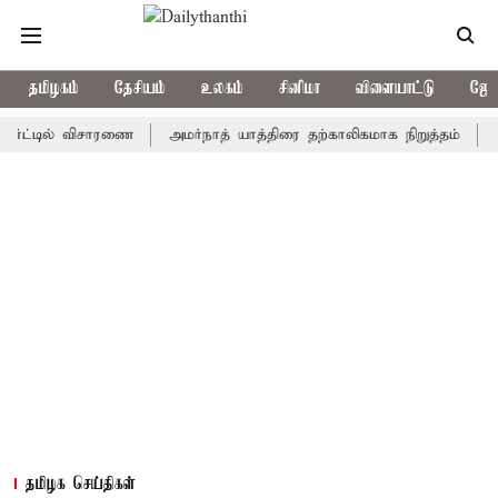
தமிழகம்
தேசியம்
உலகம்
சினிமா
விளையாட்டு
ஜோத
ில் விசாரணை
அமர்நாத் யாத்திரை தற்காலிகமாக நிறுத்தம்
இமாச்சல
தமிழக செய்திகள்