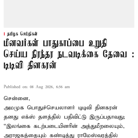
தமிழக செய்திகள்
மீனவர்கள் பாதுகாப்பை உறுதி
செய்ய நிரந்தர நடவடிக்கை தேவை :
டிடிவி தினகரன்
Published on
:
08 Aug 2026, 6:56 am
சென்னை,
அமமுக பொதுச்செயலாளர் டிடிவி தினகரன்
தனது எக்ஸ் தளத்தில் பதிவிட்டு இருப்பதாவது;
“இலங்கை கடற்படையினரின் அத்துமீறலையும்,
அராஜகத்தையும் கண்டித்து ராமேஸ்வரத்தில்