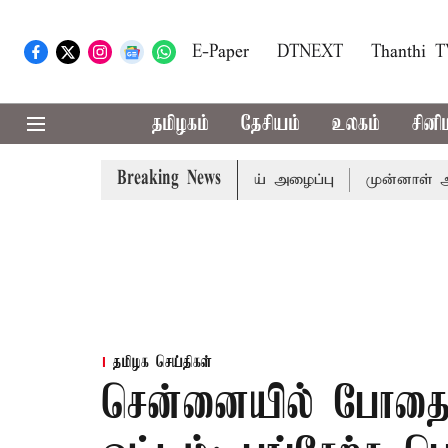
E-Paper
DTNEXT
Thanthi 
தமிழகம்
தேசியம்
உலகம்
சினி
Breaking News
துக்கு முதல்-அமைச்சர் விஜய் அழைப்பு
முன்னாள் அமைச்சர் 
தமிழக செய்திகள்
சென்னையில் போதைப்