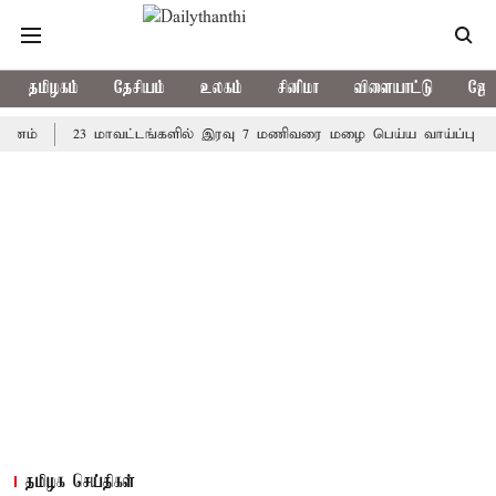
தமிழகம்
தேசியம்
உலகம்
சினிமா
விளையாட்டு
ஜோத
23 மாவட்டங்களில் இரவு 7 மணிவரை மழை பெய்ய வாய்ப்பு
கொரிய
தமிழக செய்திகள்