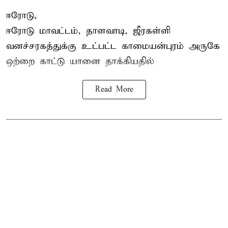
ஈரோடு,
ஈரோடு மாவட்டம்,
தாளவாடி
, ஜீரகள்ளி
வனச்சரகத்துக்கு உட்பட்ட காமையன்புரம் அருகே
ஒற்றை காட்டு
யானை தாக்கி
யதில்
Read More