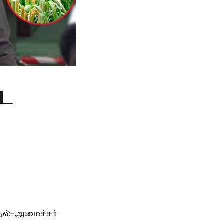
்ட
தல்-அமைச்சர்