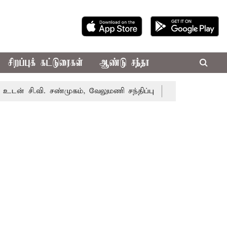
சிறப்புக் கட்டுரைகள்
ஆண்டு சந்தா
வி. சண்முகம், வேலுமணி சந்திப்பு
மண் வளம் பாதுகாக்க ரச