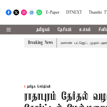
E-Paper
DTNEXT
Thanthi 
தமிழகம்
தேசியம்
உலகம்
சினி
Breaking News
ு பார்வையுடன் கூடிய வேளாண் பட்ஜெட்: முதல்-அமைச்சர் வி
தமிழக செய்திகள்
ராதாபுரம் தேர்தல் வழ