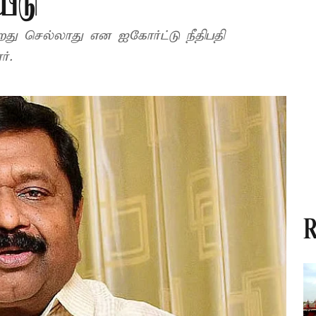
யீடு
றது செல்லாது என ஐகோர்ட்டு நீதிபதி
ர்.
R