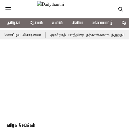
தமிழகம்
தேசியம்
உலகம்
சினிமா
விளையாட்டு
ஜோத
்ட்டில் விசாரணை
அமர்நாத் யாத்திரை தற்காலிகமாக நிறுத்தம்
இமா
தமிழக செய்திகள்