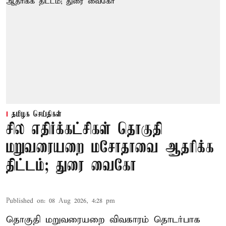
தமிழக செய்திகள்
சில எதிர்க்கட்சிகள் தொகுதி
மறுவரையறை மசோதாவை ஆதரிக்க
திட்டம்; துரை வைகோ
Published on
:
08 Aug 2026, 4:28 pm
தொகுதி மறுவரையறை விவகாரம் தொடர்பாக