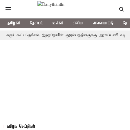
தமிழகம்
தேசியம்
உலகம்
சினிமா
விளையாட்டு
ஜோத
ர் கூட்டநெரிசல்: இறந்தோரின் குடும்பத்தினருக்கு அரசுப்பணி வழக்கு; வரும
தமிழக செய்திகள்