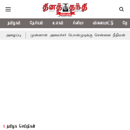
தமிழகம்
தேசியம்
உலகம்
சினிமா
விளையாட்டு
ஜோத
முன்னாள் அமைச்சர் பொன்முடிக்கு சென்னை நீதிமன்றம் பிடிவாராண்
தமிழக செய்திகள்