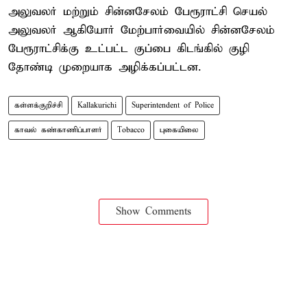
அலுவலர் மற்றும் சின்னசேலம் பேரூராட்சி செயல்
அலுவலர் ஆகியோர் மேற்பார்வையில் சின்னசேலம்
பேரூராட்சிக்கு உட்பட்ட குப்பை கிடங்கில் குழி
தோண்டி முறையாக அழிக்கப்பட்டன.
கள்ளக்குறிச்சி
Kallakurichi
Superintendent of Police
காவல் கண்காணிப்பாளர்
Tobacco
புகையிலை
Show Comments