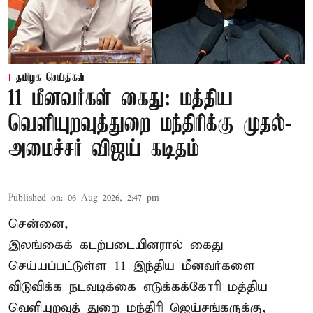
தமிழக செய்திகள்
11 மீனவர்கள் கைது: மத்திய
வெளியுறவுத்துறை மந்திரிக்கு முதல்-
அமைச்சர் விஜய் கடிதம்
Published on
:
06 Aug 2026, 2:47 pm
சென்னை,
இலங்கைக் கடற்படையினரால் கைது
செய்யப்பட்டுள்ள 11 இந்திய மீனவர்களை
விடுவிக்க நடவடிக்கை எடுக்கக்கோரி மத்திய
வெளியுறவுத் துறை மந்திரி ஜெய்சங்கருக்கு,