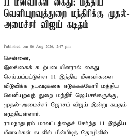
11 மீனவர்கள் கைது: மத்திய
வெளியுறவுத்துறை மந்திரிக்கு முதல்-
அமைச்சர் விஜய் கடிதம்
Published on
:
06 Aug 2026, 2:47 pm
சென்னை,
இலங்கைக் கடற்படையினரால் கைது
செய்யப்பட்டுள்ள 11 இந்திய மீனவர்களை
விடுவிக்க நடவடிக்கை எடுக்கக்கோரி மத்திய
வெளியுறவுத் துறை மந்திரி ஜெய்சங்கருக்கு,
முதல்-அமைச்சர் ஜோசப் விஜய் இன்று கடிதம்
எழுதியுள்ளார்.
ராமநாதபுரம் மாவட்டத்தைச் சேர்ந்த 11 இந்திய
மீனவர்கள் கடலில் மீன்பிடித் தொழிலில்