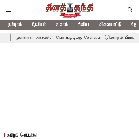
தமிழகம்
தேசியம்
உலகம்
சினிமா
விளையாட்டு
ஜோத
்னாள் அமைச்சர் பொன்முடிக்கு சென்னை நீதிமன்றம் பிடிவாராண்ட்
த
தமிழக செய்திகள்