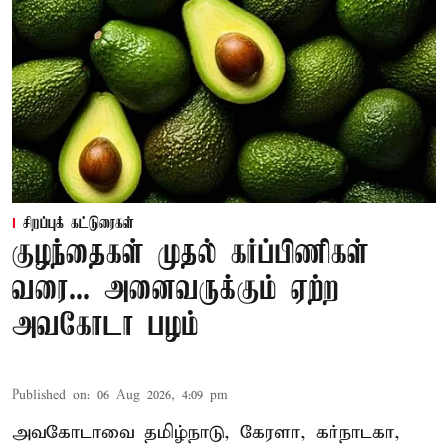
சிறப்புக் கட்டுரைகள்
குழந்தைகள் முதல் கர்ப்பிணிகள்
வரை... அனைவருக்கும் ஏற்ற
அவகோடா பழம்
Published on
:
06 Aug 2026, 4:09 pm
அவகோடாவை தமிழ்நாடு, கேரளா, கர்நாடகா,