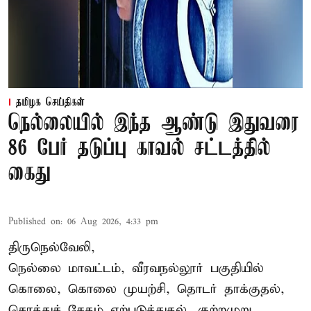
தமிழக செய்திகள்
நெல்லையில் இந்த ஆண்டு இதுவரை
86 பேர் தடுப்பு காவல் சட்டத்தில்
கைது
Published on
:
06 Aug 2026, 4:33 pm
திருநெல்வேலி,
நெல்லை மாவட்டம், வீரவநல்லூர் பகுதியில்
கொலை, கொலை முயற்சி, தொடர் தாக்குதல்,
சொத்துச் சேதம் ஏற்படுத்துதல், குற்றமுறு