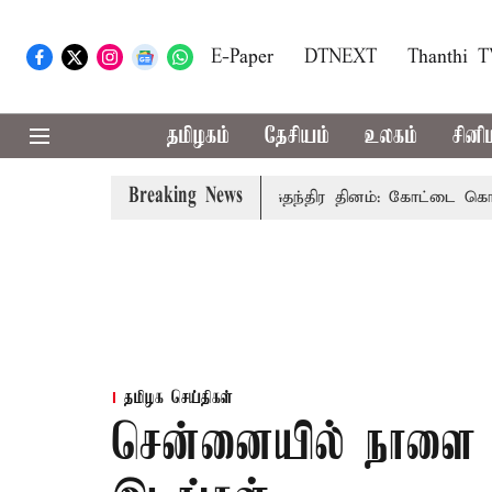
E-Paper
DTNEXT
Thanthi 
தமிழகம்
தேசியம்
உலகம்
சினி
Breaking News
சு கூறுவதென்ன..?
80-வது சுதந்திர தினம்: கோட்டை கொத்தளத
தமிழக செய்திகள்
சென்னையில் நாளை ம