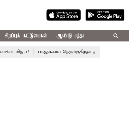
சிறப்புக் கட்டுரைகள்
ஆண்டு சந்தா
் விஜய்!
பா.ஜ.க.வை நெருங்குகிறதா தி.மு.க.? அனைத்துக்கட்