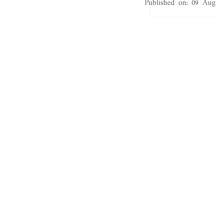
Published on
:
09 Aug 
சென்னை,
தேசிய புத்தக ந
முழுவதும் உள்ள 
மகிழ்ச்சியைக் க
அர்ப்பணிக்கப்பட