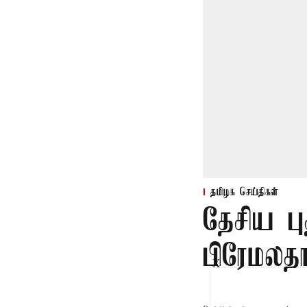
தமிழக செய்திகள்
தேசிய பு
பிரேமலதா
X