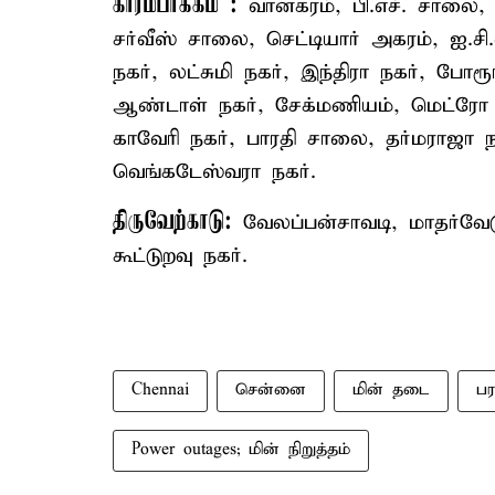
காரம்பாக்கம் :
வானகரம், பி.எச். சாலை, ச
சர்வீஸ் சாலை, செட்டியார் அகரம், ஐ.சி.
நகர், லட்சுமி நகர், இந்திரா நகர், போரூ
ஆண்டாள் நகர், சேக்மணியம், மெட்ரோ நக
காவேரி நகர், பாரதி சாலை, தர்மராஜா ந
வெங்கடேஸ்வரா நகர்.
திருவேற்காடு:
வேலப்பன்சாவடி, மாதர்வேட
கூட்டுறவு நகர்.
Chennai
சென்னை
மின் தடை
பர
Power outages; மின் நிறுத்தம்