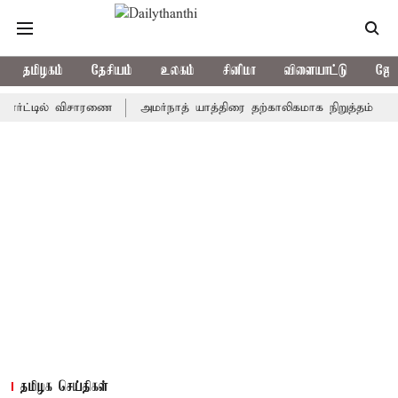
தமிழகம்
தேசியம்
உலகம்
சினிமா
விளையாட்டு
ஜோத
்டில் விசாரணை
அமர்நாத் யாத்திரை தற்காலிகமாக நிறுத்தம்
இமாச்ச
தமிழக செய்திகள்