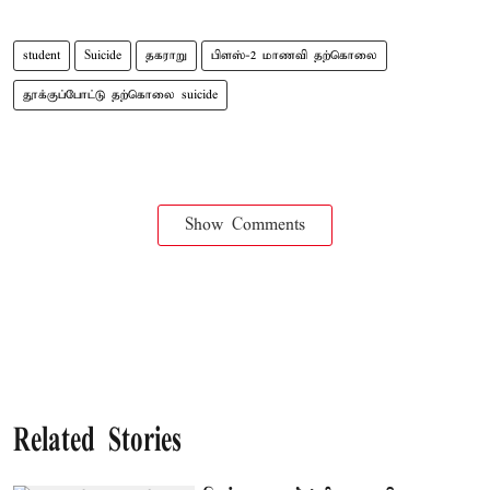
student
Suicide
தகராறு
பிளஸ்-2 மாணவி தற்கொலை
தூக்குப்போட்டு தற்கொலை suicide
Show Comments
Related Stories