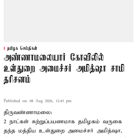
தமிழக செய்திகள்
அண்ணாமலையார் கோவிலில்
உள்துறை அமைச்சர் அமித்ஷா சாமி
தரிசனம்
Published on
:
08 Aug 2026, 12:43 pm
திருவண்ணாமலை:
2 நாட்கள் சுற்றுப்பயணமாக தமிழகம் வருகை
தந்த மத்திய உள்துறை அமைச்சர் அமித்ஷா,