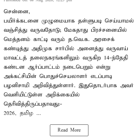
Published on
:
08 Aug 2026, 12:25 pm
சென்னை,
பயிர்க்கடனை முழுமையாக தள்ளுபடி செய்யாமல்
வஞ்சித்து வருவதோடு; மேகதாது பிரச்சனையில்
மெத்தனம் காட்டி வரும் த.வெ.க. அரசைக்
கண்டித்து அதிமுக சார்பில் அனைத்து வருவாய்
மாவட்டத் தலைநகரங்களிலும் வருகிற 14-ந்தேதி
கண்டன ஆர்ப்பாட்டம் நடைபெறும் என்று
அக்கட்சியின் பொதுச்செயலாளர் எடப்பாடி
பழனிசாமி அறிவித்துள்ளார். இதுதொடர்பாக அவர்
வெளியிட்டுள்ள அறிக்கையில்
தெரிவித்திருப்பதாவது:-
2026, தமிழ ...
Read More